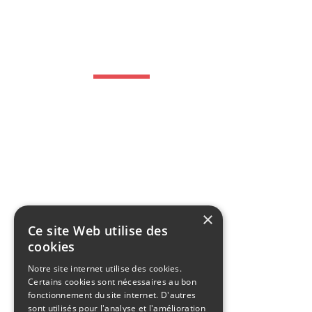
NOUVEAUX ARRIVANTS
Facilitez votre séjour en Polynésie françai
aux nouveaux arrivants. Le Groupe Sodiva 
incontournables de votre mobilité dès votre
Location gratuite durant 10 jours
Large choix de véhicule
×
Ce site Web utilise des
Solution de financement
cookies
Notre site internet utilise des cookies.
Certains cookies sont nécessaires au bon
fonctionnement du site internet. D'autres
sont utilisés pour l'analyse et l'amélioration