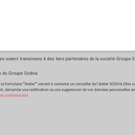
 soient transmises à des tiers partenaires de la société Groupe S
és du Groupe Sodiva
 formulaire ""Atelier"" servent à contacter un conseiller de l'atelier SODIVA.Elles 
t, demander une rectification ou une suppression de vos données personnelles e
 de confidentialité
.