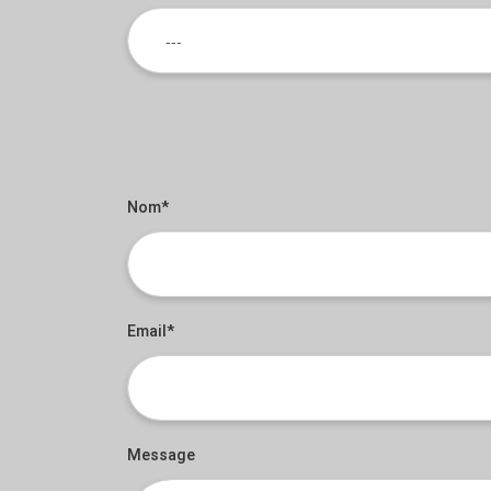
Nom*
Email*
Message