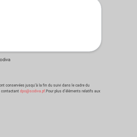
odiva
sont conservées jusqu'à la fin du suivi dans le cadre du
n contactant
dpo@sodiva.pf
.Pour plus d'éléments relatifs aux