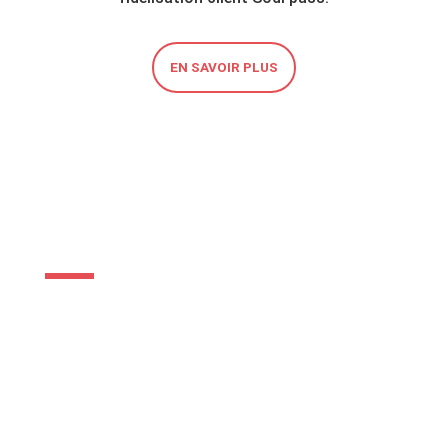
EN SAVOIR PLUS
NOUVEAUX ARRIVANTS
Facilitez votre séjour en Polynésie française
avec notre service destiné aux nouveaux
arrivants. Le Groupe Sodiva met à votre
disposition les incontournables de votre
mobilité dès votre arrivée.