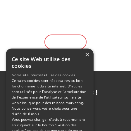
Location gratuite durant 10 jours
Large choix de véhicule
Solution de financement
EN SAVOIR PLUS
×
Ce site Web utilise des
cookies
Notre site internet utilise des cookies.
Certains cookies sont nécessaires au bon
fonctionnement du site internet. D'autres
CONTACTEZ-NOUS !
sont utilisés pour l'analyse et l'amélioration
de l'expérience de l'utilisateur sur le site
web ainsi que pour des raisons marketing.
Nous conservons votre choix pour une
durée de 6 mois.
Vous pouvez changer d'avis à tout moment
POSER UNE QUESTION
en cliquant sur le bouton "Gestion des
cookies" en bas de chaque page de notre