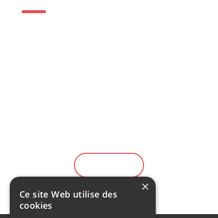
Facilitez votre séjour en Polynésie française
avec notre service destiné aux nouveaux
arrivants. Le Groupe Sodiva met à votre
disposition les incontournables de votre
mobilité dès votre arrivée.
Location gratuite durant 10 jours
Large choix de véhicule
Solution de financement
EN SAVOIR PLUS
×
Ce site Web utilise des
cookies