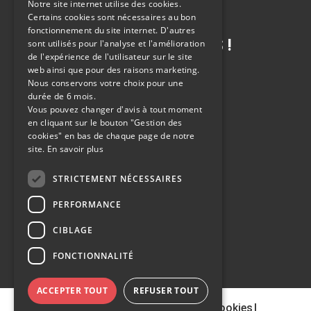
Notre site internet utilise des cookies.
Certains cookies sont nécessaires au bon
fonctionnement du site internet. D'autres
CONTACTEZ-NOUS !
sont utilisés pour l'analyse et l'amélioration
de l'expérience de l'utilisateur sur le site
web ainsi que pour des raisons marketing.
Nous conservons votre choix pour une
durée de 6 mois.
Vous pouvez changer d'avis à tout moment
POSER UNE QUESTION
en cliquant sur le bouton "Gestion des
cookies" en bas de chaque page de notre
site.
En savoir plus
RENDEZ-VOUS ATELIER
STRICTEMENT NÉCESSAIRES
PERFORMANCE
ESTIMER SA VOITURE
CIBLAGE
ESSAYER UN VÉHICULE
FONCTIONNALITÉ
ACCEPTER TOUT
REFUSER TOUT
Mentions légales
|
Gestion des cookies
|