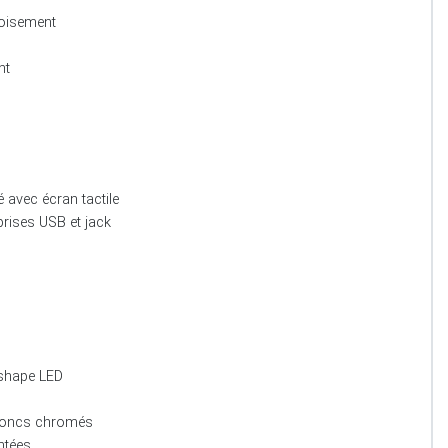
oisement
nt
 avec écran tactile
prises USB et jack
-shape LED
t joncs chromés
intées