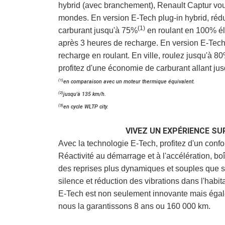
hybrid (avec branchement), Renault Captur vous
mondes. En version E-Tech plug-in hybrid, ré
(1)
carburant jusqu'à 75%
en roulant en 100% él
après 3 heures de recharge. En version E-Tech f
recharge en roulant. En ville, roulez jusqu'à 8
profitez d'une économie de carburant allant ju
(1)
en comparaison avec un moteur thermique équivalent.
(2)
jusqu'à 135 km/h.
(3)
en cycle WLTP city.
VIVEZ UN EXPÉRIENCE S
Avec la technologie E-Tech, profitez d'un confo
Réactivité au démarrage et à l'accélération, bo
des reprises plus dynamiques et souples que s
silence et réduction des vibrations dans l'habit
E-Tech est non seulement innovante mais égale
nous la garantissons 8 ans ou 160 000 km.