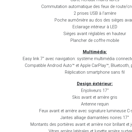
Commutation automatique des feux de route/cr
2 prises USB à l'arrière
Poche aumônière au dos des sièges ava
Eclairage intérieur à LED
Sièges avant réglables en hauteur
Plancher de coffre mobile
Multimédia:
Easy link 7'' avec navigation: système multimédia connecté
Compatible Android Auto™ et Apple CarPlay™, Bluetooth, 
Réplication smartphone sans fil
Design éxtérieur:
Enjoliveurs 17''
Skis avant et arrière gris
Antenne requin
Feux avant et arrière avec signature lumineuse C
Jantes alliage diamantées noires 17''
Montants des portières avant et arrière noir brillant e
Vitres arrière latérales et lunette arrière surte