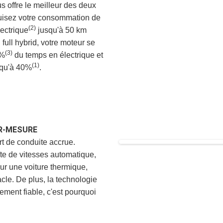
 offre le meilleur des deux
duisez votre consommation de
(2)
ectrique
jusqu'à 50 km
ull hybrid, votre moteur se
(3)
0%
du temps en électrique et
(1)
squ'à 40%
.
UR-MESURE
rt de conduite accrue.
îte de vitesses automatique,
ur une voiture thermique,
acle. De plus, la technologie
ment fiable, c'est pourquoi