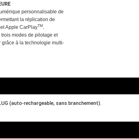
EURE
numérique personnalisable de
ermettant la réplication de
TM
et Apple CarPlay
.
trois modes de pilotage et
grâce à la technologie multi-
PLUG (auto-rechargeable, sans branchement).