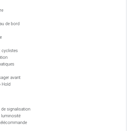
re
eau de bord
e
 cyclistes
tion
matiques
sager avant
o Hold
de signalisation
 luminosité
c télécommande