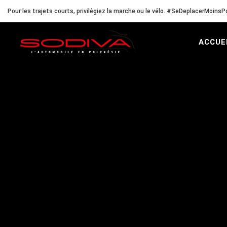
Pour les trajets courts, privilégiez la marche ou le vélo. #SeDeplacerMoinsPo
ACCUE
Accueil
Nos Modèles
Renault Captur E-Tech hybride : vé