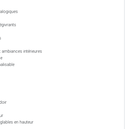
nalogiques
égivrants
s
t ambiances intérieures
ue
alisable
doir
ur
églables en hauteur