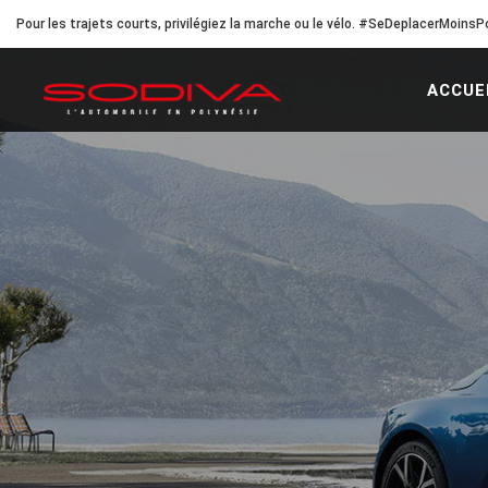
Pour les trajets courts, privilégiez la marche ou le vélo. #SeDeplacerMoinsPo
ACCUE
Accueil
Nos Marques
Alpine Store Papeete : tous les véhi