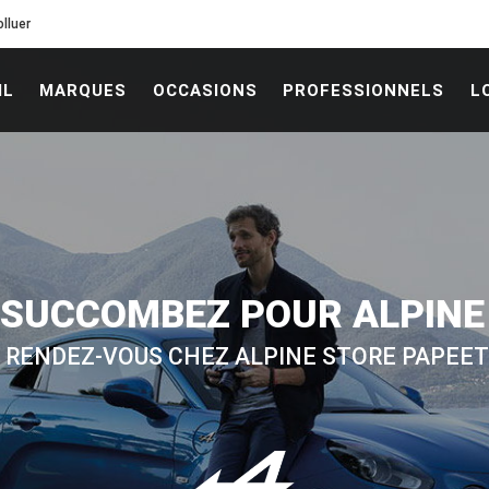
lluer
IL
MARQUES
OCCASIONS
PROFESSIONNELS
L
cules neufs Alpine à Tahiti, Polynésie Francaise
SUCCOMBEZ POUR ALPINE
RENDEZ-VOUS CHEZ ALPINE STORE PAPEE