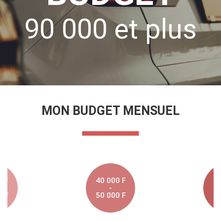
90 000 et plus
MON BUDGET MENSUEL
0 F
40 000 F
50
-
0 F
50 000 F
60