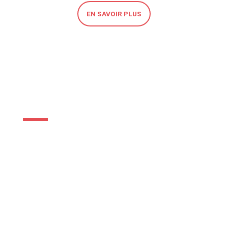
EN SAVOIR PLUS
NOUVEAUX ARRIVANTS
Facilitez votre séjour en Polynésie française
avec notre service destiné aux nouveaux
arrivants. Le Groupe Sodiva met à votre
disposition les incontournables de votre
mobilité dès votre arrivée.
Location gratuite durant 10 jours