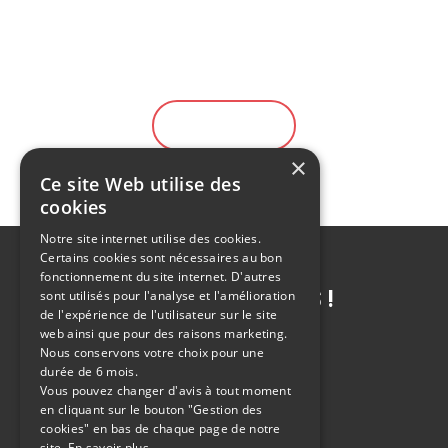
Location gratuite durant 10 jours
Large choix de véhicule
Solution de financement
EN SAVOIR PLUS
×
Ce site Web utilise des
cookies
Notre site internet utilise des cookies.
Certains cookies sont nécessaires au bon
fonctionnement du site internet. D'autres
CONTACTEZ-NOUS !
sont utilisés pour l'analyse et l'amélioration
de l'expérience de l'utilisateur sur le site
web ainsi que pour des raisons marketing.
Nous conservons votre choix pour une
durée de 6 mois.
Vous pouvez changer d'avis à tout moment
POSER UNE QUESTION
en cliquant sur le bouton "Gestion des
cookies" en bas de chaque page de notre
site.
En savoir plus