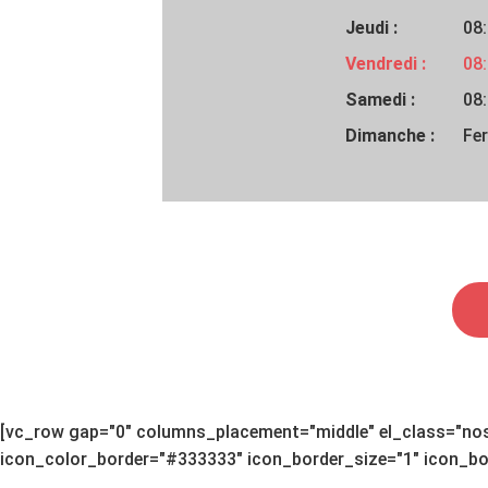
Jeudi :
08:
Vendredi :
08:
Samedi :
08:
Dimanche :
Fe
[vc_row gap="0" columns_placement="middle" el_class="nos-
icon_color_border="#333333" icon_border_size="1" icon_bor