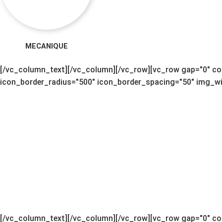
MECANIQUE
[/vc_column_text][/vc_column][/vc_row][vc_row gap="0" co
icon_border_radius="500" icon_border_spacing="50" img_wid
[/vc_column_text][/vc_column][/vc_row][vc_row gap="0" co