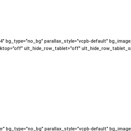
" bg_type="no_bg" parallax_style="vcpb-default" bg_image_
op="off" ult_hide_row_tablet="off" ult_hide_row_tablet_sma
r" bg_type="no_bg" parallax_style="vcpb-default" bg_image