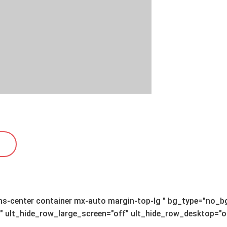
tems-center container mx-auto margin-top-lg " bg_type="no
lt_hide_row_large_screen="off" ult_hide_row_desktop="off" 