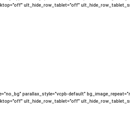
op="off" ult_hide_row_tablet="off" ult_hide_row_tablet_sma
="no_bg" parallax_style="vcpb-default" bg_image_repeat="r
op="off" ult_hide_row_tablet="off" ult_hide_row_tablet_sma