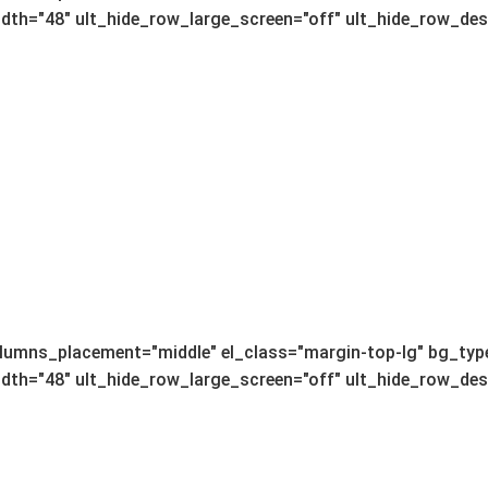
th="48" ult_hide_row_large_screen="off" ult_hide_row_deskt
lumns_placement="middle" el_class="margin-top-lg" bg_type
th="48" ult_hide_row_large_screen="off" ult_hide_row_deskt