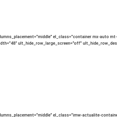
lumns_placement="middle" el_class="container mx-auto mt-4
th="48" ult_hide_row_large_screen="off" ult_hide_row_deskt
lumns_placement="middle" el_class="imw-actualite-containe