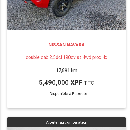
NISSAN NAVARA
double cab 2,5dci 190cv at 4wd prox 4x
17,891 km
5,490,000 XPF
TTC
Disponible à Papeete
Ajouter au comparateur