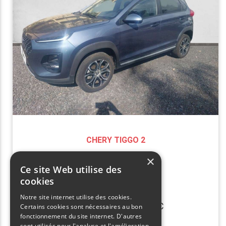
CHERY TIGGO 2
×
1,5l pro
Ce site Web utilise des
cookies
16,000 km
Notre site internet utilise des cookies.
1,790,000 XPF
TTC
Certains cookies sont nécessaires au bon
fonctionnement du site internet. D'autres
Disponible à Papeete
sont utilisés pour l'analyse et l'amélioration